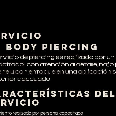
ervicio
e Body Piercing
ervicio de piercing es realizado por un
citado, con atención al detalle, bajo
ene y con enfoque en una aplicación 
terior adecuado
aracterísticas de
ervicio
iento realizado por personal capacitado