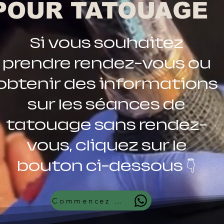
POUR TATOUAGE
Si vous souhaitez
prendre rendez-vous ou
obtenir des informations
sur les séances de
tatouage sans rendez-
vous, cliquez sur le
bouton ci-dessous 👇
Commencez maintenant